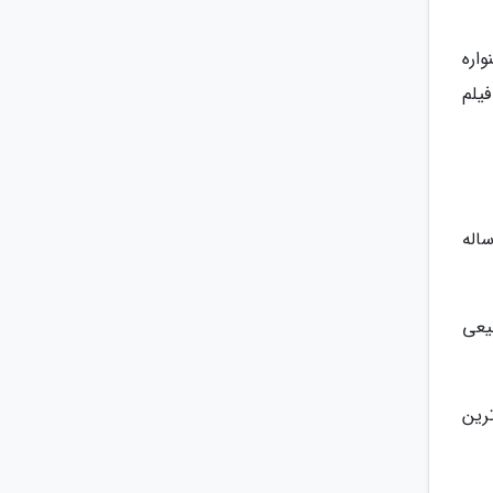
واره
م تورنتو سری به این شهر زیبا بزنید. این جشنواره در ماه سپتامبر برگزار شده و در هر دوره آن بیش از 300 فیلم
اله
یعی
رین