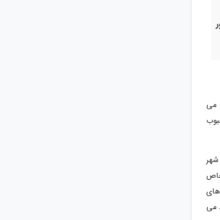
ازدید می
حبوب
 شهر
خاص
های
یا یاد می