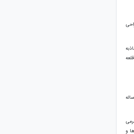
 با طراحی
ذبه
لعه
اله
رمی
ها و