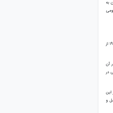
 به
ومی
مونترال دومین شهر پر جمعیت در کشور کانادا است و از آن به عنوان یک شهر فرانسوی زبان یاد می شود. تا سال های 1970 از
 آن
 در
این
ل و