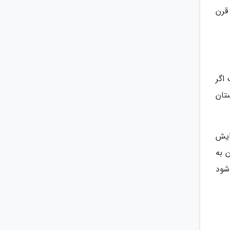
قرن
اگر
تان
ایش
 به
شود