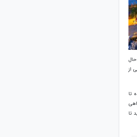
حال
 از
 تا
گاهی
 تا