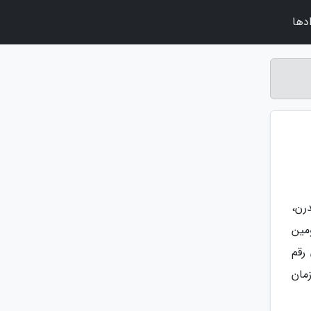
دها
رن،
مین
رقم
زمان