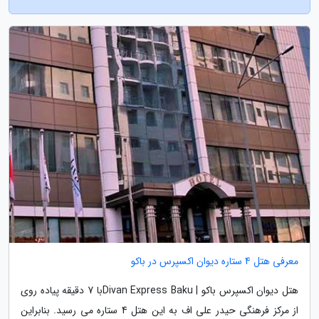
معرفی هتل 4 ستاره دیوان اکسپرس در باکو
هتل دیوان اکسپرس باکو | Divan Express Bakuبا 7 دقیقه پیاده روی
از مرکز فرهنگی حیدر علی اف به این هتل 4 ستاره می رسید. بنابراین