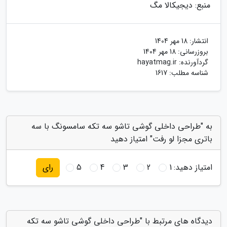
منبع: دیجیکالا مگ
انتشار:
18 مهر 1404
بروزرسانی:
18 مهر 1404
گردآورنده:
hayatmag.ir
شناسه مطلب: 1617
به "طراحی داخلی گوشی تاشو سه تکه سامسونگ با سه
باتری مجزا لو رفت" امتیاز دهید
امتیاز دهید:
1
2
3
4
5
رای
دیدگاه های مرتبط با "طراحی داخلی گوشی تاشو سه تکه