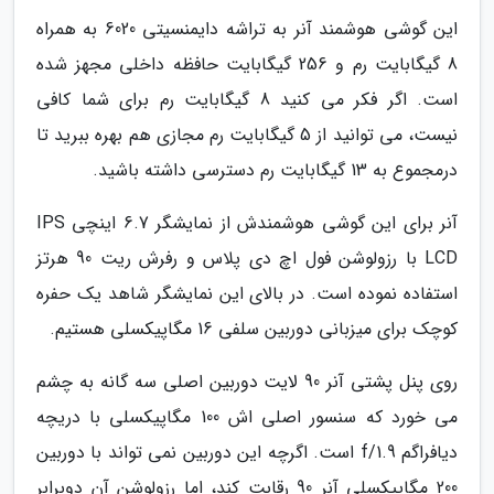
این گوشی هوشمند آنر به تراشه دایمنسیتی 6020 به همراه
8 گیگابایت رم و 256 گیگابایت حافظه داخلی مجهز شده
است. اگر فکر می کنید 8 گیگابایت رم برای شما کافی
نیست، می توانید از 5 گیگابایت رم مجازی هم بهره ببرید تا
درمجموع به 13 گیگابایت رم دسترسی داشته باشید.
آنر برای این گوشی هوشمندش از نمایشگر 6.7 اینچی IPS
LCD با رزولوشن فول اچ دی پلاس و رفرش ریت 90 هرتز
استفاده نموده است. در بالای این نمایشگر شاهد یک حفره
کوچک برای میزبانی دوربین سلفی 16 مگاپیکسلی هستیم.
روی پنل پشتی آنر 90 لایت دوربین اصلی سه گانه به چشم
می خورد که سنسور اصلی اش 100 مگاپیکسلی با دریچه
دیافراگم f/1.9 است. اگرچه این دوربین نمی تواند با دوربین
200 مگاپیکسلی آنر 90 رقابت کند، اما رزولوشن آن دوبرابر