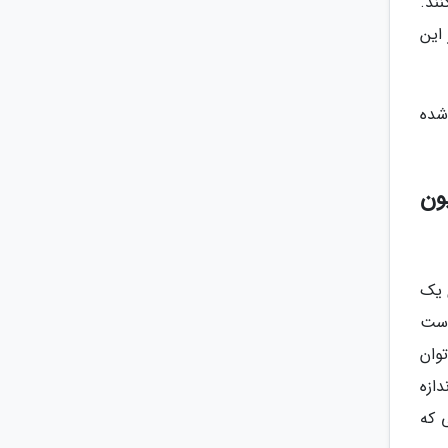
ند.
این
شده
ون
 یک
است
وان
دازه
 که