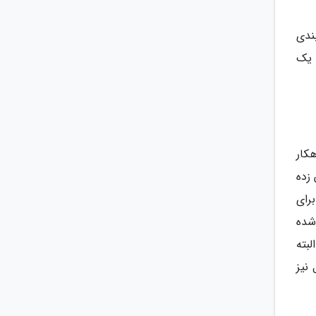
ندی
 یک
 کنیم که یک شاهکار
 زده
رای
شده
بته
نیز