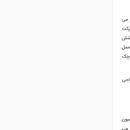
 می
رکت
 شش
150 کیلوگرم وزن را تحمل
کوچک
احی
یون
 می