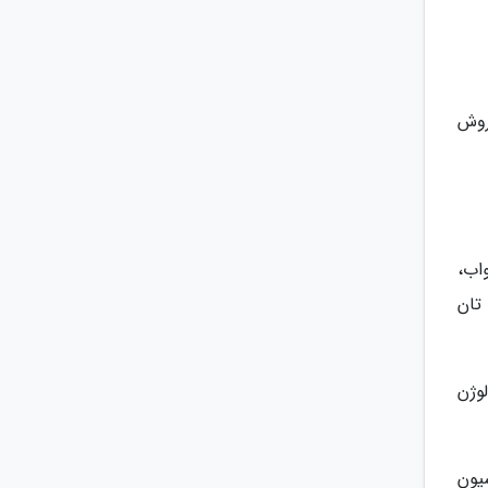
 روش
اب،
تان
وژن
یون