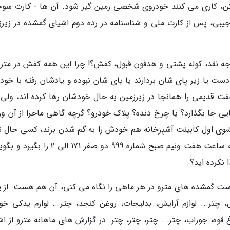
کن، کاری می کنند خودروی شخصی زمین گیر شود. آن ها - کارت سو
 جیبی، پس از کارت ملی و شناسنامه در رده دوم اشیای گمشده در زیرز
جه نقد، کوله پشتی و هدفون قبول، کفش؟! چرا این همه کفش در مترو
ر دست یا زیر پای شان بردارند یا پای شان نبوده و یادشان رفته با خو
فت قدیمی را همانجا در زیرزمین به حال خودشان رها کرده اند، ولی 
جا بگذارد؟ یا چرخ دنده؟ پلاک خودرو؟ گرچه گاهی ماجرا از آن ور
وی اول کابینت آشپزخانه هم خودش را به گم شدن بزند، کسی حال ند
یک کابینت آن ورتر هم دنبالش بشود، چه برسد که ساعت هفت ونیم صبح شماره 999 دو صفر 171 ال
 نکرده اید؟
ت گمشده های مترو در هر ماهی را نگاه می کنی، آن هم هست. از پا
تر... لوازم آرایش، بدلیجات، روغن کنجد، چتر... لوازم یدکی خود
غ قوه، جوراب، چتر... چتر، چتر، چتر. در گزارش های ماهانه مترو از ا