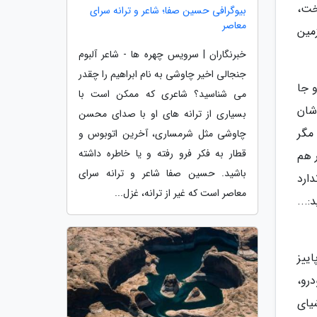
خت،
بیوگرافی حسین صفا؛ شاعر و ترانه سرای
معاصر
مین
خبرنگاران | سرویس چهره ها - شاعر آلبوم
جنجالی اخیر چاوشی به نام ابراهیم را چقدر
 جا
می شناسید؟ شاعری که ممکن است با
دشان
بسیاری از ترانه های او با صدای محسن
مگر
چاوشی مثل شرمساری، آخرین اتوبوس و
قطار به فکر فرو رفته و یا خاطره داشته
 هم
باشید. حسین صفا شاعر و ترانه سرای
ارد
معاصر است که غیر از ترانه، غزل...
ی 2 را بگیرد و بگوید:...
ییز
رو،
شیای