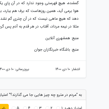
گمشده، هیچ فهرستی وجود ندارد که در آن پای یک چ
دهد که هیچ ماهی نیست که در آن چتری گم نشده با
مثلا در نیمه مرداد، آفتاب در هر قدم به آدم پس گ
منبع: همشهری آنلاین
منبع: باشگاه خبرنگاران جوان
انتشار:
10 دی 1400
بروزرسانی:
10 دی 1400
به "مردم در مترو چه چیز هایی جا می گذارند؟" امتیاز
امتیاز دهید:
1
2
3
4
5
رای