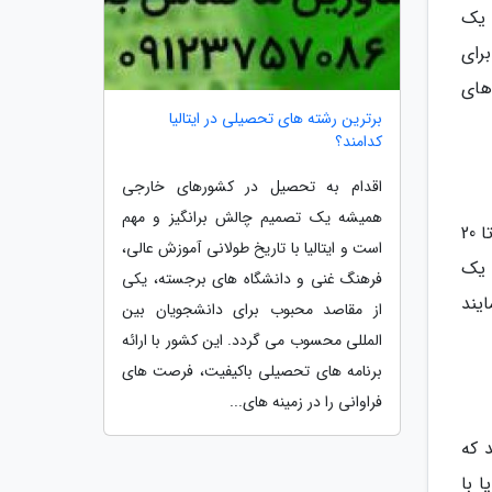
وبوس معمولاً حدود 1.5 یورو برای یک
ب برای
وش های
برترین رشته های تحصیلی در ایتالیا
کدامند؟
اقدام به تحصیل در کشورهای خارجی
همیشه یک تصمیم چالش برانگیز و مهم
هزینه غذا در ایتالیا بستگی به نوع رستوران و محل خرید دارد. یک وعده غذایی ساده در رستوران ممکن است حدود 15 تا 20
است و ایتالیا با تاریخ طولانی آموزش عالی،
ی یک
فرهنگ غنی و دانشگاه های برجسته، یکی
مایند
از مقاصد محبوب برای دانشجویان بین
المللی محسوب می گردد. این کشور با ارائه
برنامه های تحصیلی باکیفیت، فرصت های
فراوانی را در زمینه های...
 که
 یا با