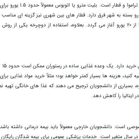
حمل و نقل عمومی در ایتالیا شامل مترو، اتوبوس، تراموا و قطار است. بلیت مترو یا ات
کوتاه است و بلیت ماهانه حدود 35 تا 50 یورو بسته به شهر فرق دارد. قطار های بین شهری نیز گزینه ای مناس
سفرهای طولانی تر هستند که قیمت بلیت آن ها از 20 یورو آغاز می گردد. بعلاوه، استفاده از دوچرخه یکی از ر
هیه کنید، هزینه ها بسیار کمتر خواهد بود؛ مثلاً خرید مواد غذایی برا
 تا 50 یورو باشد. بعلاوه، بسیاری از دانشجویان ترجیح می دهند که غذا های خانگی تهیه ن
 ایتالیا را کاهش دهد.
صی است. دانشجویان خارجی معمولاً باید بیمه درمانی داشته باشند
 بسته به نوع پوشش بین 100 تا 300 یورو در سال متغیر است. خدمات پزشکی عمومی برای بیمه شدگان رایگان