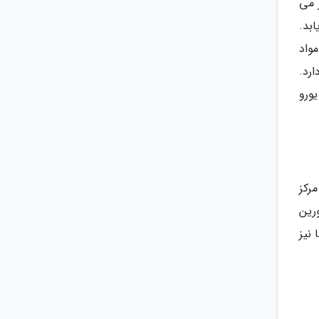
 می
100 یورو کاهش می یابد.
اه برای خرید مواد
ه حدود 39 یورو هزینه دارد.
های اضافی مانند اینترنت و تفریحات نیز باید مد نظر قرار گیرد که ممکن است به طور کلی بین 100 تا 200 یورو
رکز
 غذا در تورین
ر هزینه ها نیز