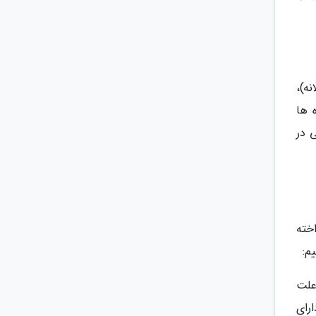
 ها (حدود 200 تا 400 یورو سالانه)،
انشگاه ها
 در
خته
م:
 علت
رای