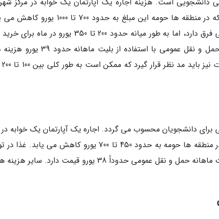
دگی دانشجویی است. هزینه اجاره یک آپارتمان یک خوابه در مرکز شهر
تواند بین 1000 تا 1500 یورو در ماه باشد، در حالی که در منطقه ها حومه این مبلغ به حدود 700 تا 0
هزینه های خورد و خوراک نیز بسته به سبک زندگی فرق دارد، اما به طور میانه حدود 200 تا 350 یورو در م
غذایی و صرف غذا در رستوران ها احتیاج است. حمل و نقل عمومی با استفاده از بلیت ماهان
بعلاوه، هزینه 
ی برای دانشجویان محسوب می گردد. اجاره یک آپارتمان یک خوابه در م
شهر معمولاً بین 600 تا 900 یورو است و این مبلغ در منطقه ها حومه به حدود 450 تا 700 یورو کاهش می یابد.
معمولاً بین 150 تا 250 یورو در ماه متغیر است. بلیت ماهانه حمل و نقل عمومی حدوداً 38 یورو قیمت دارد. سای