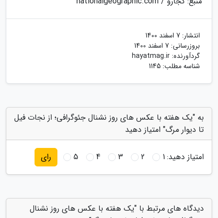
منبع: کجارو / nationalgeographic.com
انتشار:
7 اسفند 1400
بروزرسانی:
7 اسفند 1400
گردآورنده:
hayatmag.ir
شناسه مطلب: 1145
به "یک هفته با عکس های روز نشنال جئوگرافی؛ از نجات فیل
تا دیوار مرگ" امتیاز دهید
امتیاز دهید:
1
2
3
4
5
رای
دیدگاه های مرتبط با "یک هفته با عکس های روز نشنال