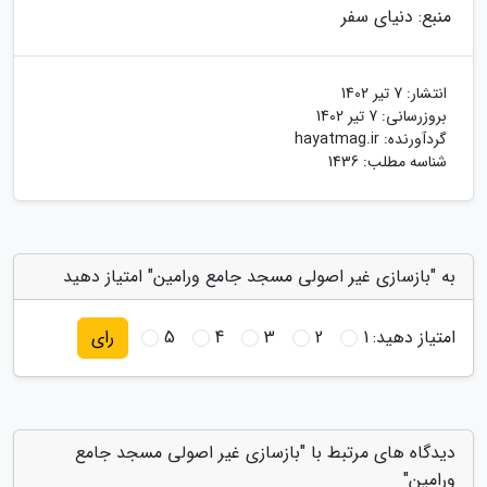
منبع: دنیای سفر
انتشار:
7 تیر 1402
بروزرسانی:
7 تیر 1402
گردآورنده:
hayatmag.ir
شناسه مطلب: 1436
به "بازسازی غیر اصولی مسجد جامع ورامین" امتیاز دهید
امتیاز دهید:
1
2
3
4
5
رای
دیدگاه های مرتبط با "بازسازی غیر اصولی مسجد جامع
ورامین"