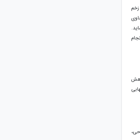
زخم
اوی
ید.
جام
اهش
ابی
حی،