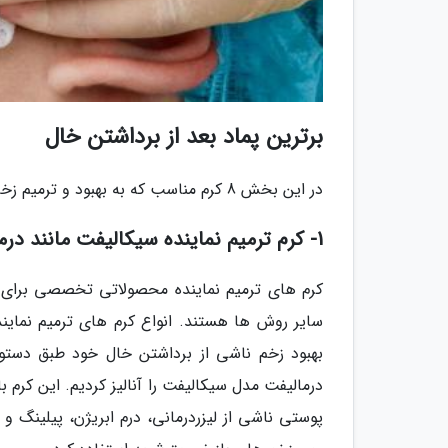
برترین پماد بعد از برداشتن خال
در این بخش 8 کرم مناسب که به بهبود و ترمیم زخم بعد از برداشتن خال یاری می نمایند، را معرفی کردیم.
1- کرم ترمیم نماینده سیکالیفت مانند درمالیفت
کرم های ترمیم نماینده محصولاتی تخصصی برای تر
سایر روش ها هستند. انواع کرم های ترمیم نماینده
بهبود زخم ناشی از برداشتن خال خود طبق دستو
درمالیفت مدل سیکالیفت را آنالیز کردیم. این کرم
پوستی ناشی از لیزردرمانی، درم ابریژن، پیلینگ و 