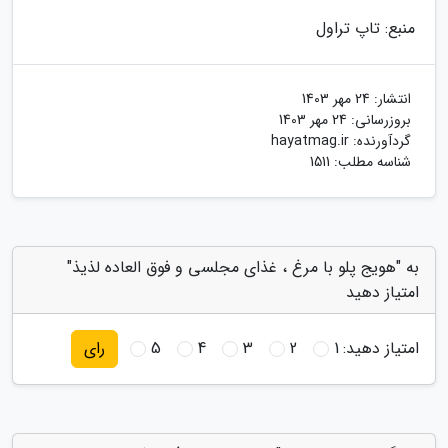
منبع: تاپ تراول
انتشار:
24 مهر 1403
بروزرسانی:
24 مهر 1403
گردآورنده:
hayatmag.ir
شناسه مطلب: 1511
به "هویج پلو با مرغ ، غذای مجلسی و فوق العاده لذیذ"
امتیاز دهید
امتیاز دهید:
1
2
3
4
5
رای