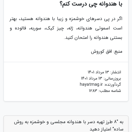
با هندوانه چی درست کنم؟
اگر در پی دسرهای خوشمزه و زیبا با هندوانه هستید، بهتر
است اسموتی هندوانه، ژله، چیز کیک، سوربه، فالوده و
بستنی هندوانه را امتحان کنید.
منبع: افق کوروش
انتشار:
13 مرداد 1401
بروزرسانی:
13 مرداد 1401
گردآورنده:
hayatmag.ir
شناسه مطلب: 1283
به "8 طرز تهیه دسر با هندوانه مجلسی و خوشمزه به روش
ساده" امتیاز دهید