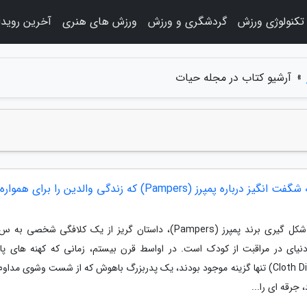
تکنولوژی ورزش
گردشگری و ورزش
ورزش های هنری
آخرین رویدا
»
آرشیو کتاب در مجله حیات
14 نکته شگفت انگیز درباره پمپرز (Pampers) که زندگی والدین را برای ه
داستان شکل گیری برند پمپرز (Pampers)، داستان گریز از یک کلافگی شخصی
دنیای در مراقبت از کودک است. در اواسط قرن بیستم، زمانی که کهنه های پا
(Cloth Diapers) تنها گزینه موجود بودند، یک پدربزرگ باهوش که از شست وشوی مدا
 جرقه ای را...