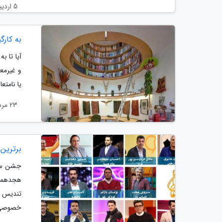
5 اردیبهشت 1405
به کارگ
آیا تا 
و غیرمع
یا نامتع
23 مرداد 1404
برترین
جشن سین
هجدهمین
تندیس ح
خصوصی.