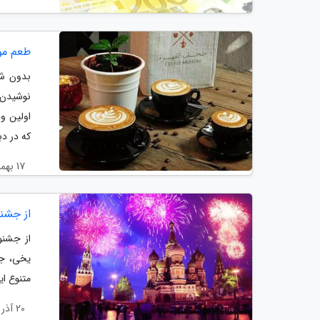
طعم موز
بدون شک
نوشیدن 
اولین و
که در دب
17 بهمن 1403
از جشنو
از جشنو
یخی، جش
متنوع ای
20 آذر 1403