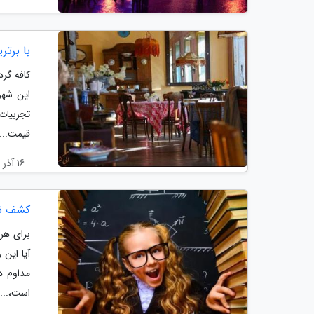
با برتر
کافه گر
این شهر
تجربیات
قیمت...
16 آذر 1403
کشف نبوغ پنهان: 10 رفتار
برای هر
آیا این
مداوم د
است،...