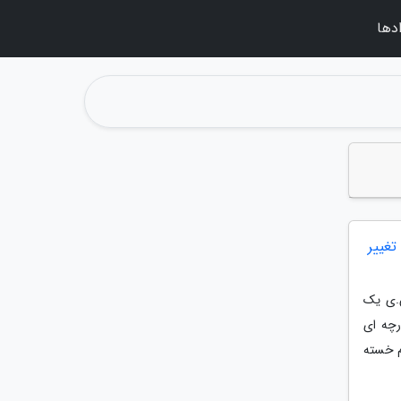
دها
مواره تغییر
 به س.ی یک
رچه ای
وم خسته