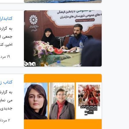
کتابدا
به گزار
جمعی از 
اخیر، کت
19 مرداد 1402
کتاب ز
به گزارش
می نماید
جدیدی ر
2 مرداد 1402