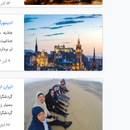
13 آذر 1403
ادینبور
جاذبه ه
جذابیت 
تر بردار
9 آذر 1403
ایران ا
گردشگران
بسیار زی
گردشگران
22 آبان 1403