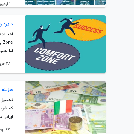
1 اردیبهشت 1404
دایره 
ne
اما اهمی
28 فروردین 1404
هزینه ز
تحصیل در
که شرای
ایرانی د
23 بهمن 1403