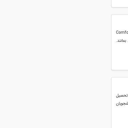
ا در خصوص دایره راحتی شنیده اید. چیزی که شاید آن را با عنوان Comfort
بمانند.
 تحصیل
شجویان