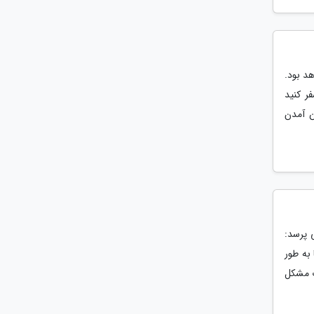
د بود.
ر کنید
ن آمدن
 پرسد:
به طور
ک مشکل