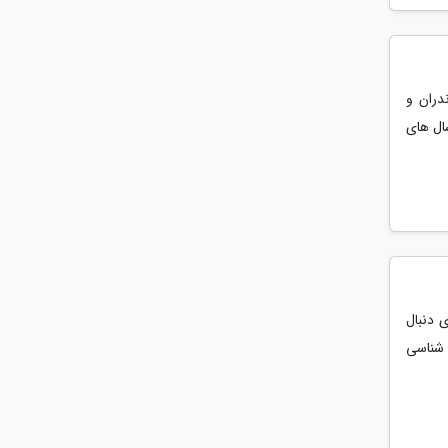
دران و
سال های
ی دنبال
ی شناسی