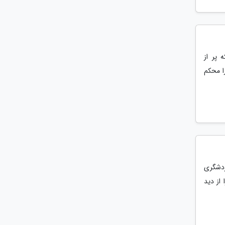
 پر از
ا محکم
ردشگری
 از دید