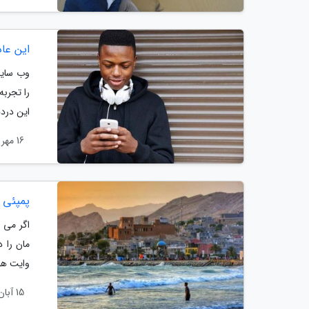
این عا
وب سایت 
را تجربه
این درده
16 مهر 1403
پمپئی 
اگر می 
مان را د
وایت هو
15 آبان 1402